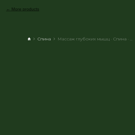
More products
Спина
Массаж глубоких мышц · Спина · 1 час