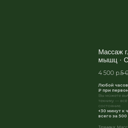
Массаж г
мышц · С
4 500
р.
5 
Любой часов
₽ при перво
Вы можете вы
технику — всё
состояние.
+30 минут к
всего за 500
Техника: Мас