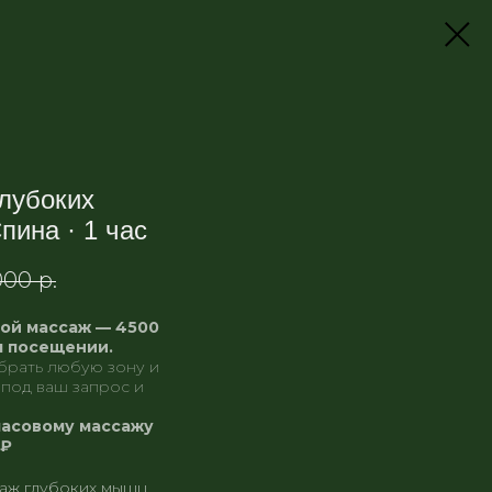
лубоких
пина · 1 час
000
р.
ой массаж — 4500
м посещении.
брать любую зону и
 под ваш запрос и
 часовому массажу
 ₽
саж глубоких мышц